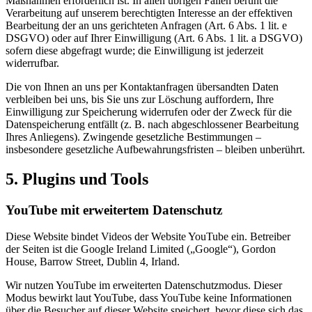
Maßnahmen erforderlich ist. In allen übrigen Fällen beruht die
Verarbeitung auf unserem berechtigten Interesse an der effektiven
Bearbeitung der an uns gerichteten Anfragen (Art. 6 Abs. 1 lit. e
DSGVO) oder auf Ihrer Einwilligung (Art. 6 Abs. 1 lit. a DSGVO)
sofern diese abgefragt wurde; die Einwilligung ist jederzeit
widerrufbar.
Die von Ihnen an uns per Kontaktanfragen übersandten Daten
verbleiben bei uns, bis Sie uns zur Löschung auffordern, Ihre
Einwilligung zur Speicherung widerrufen oder der Zweck für die
Datenspeicherung entfällt (z. B. nach abgeschlossener Bearbeitung
Ihres Anliegens). Zwingende gesetzliche Bestimmungen –
insbesondere gesetzliche Aufbewahrungsfristen – bleiben unberührt.
5. Plugins und Tools
YouTube mit erweitertem Datenschutz
Diese Website bindet Videos der Website YouTube ein. Betreiber
der Seiten ist die Google Ireland Limited („Google“), Gordon
House, Barrow Street, Dublin 4, Irland.
Wir nutzen YouTube im erweiterten Datenschutzmodus. Dieser
Modus bewirkt laut YouTube, dass YouTube keine Informationen
über die Besucher auf dieser Website speichert, bevor diese sich das