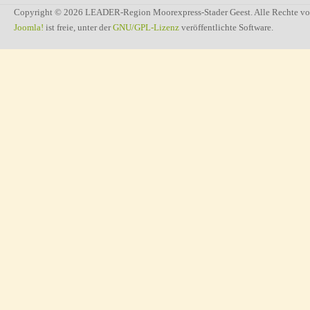
Copyright © 2026 LEADER-Region Moorexpress-Stader Geest. Alle Rechte vo
Joomla!
ist freie, unter der
GNU/GPL-Lizenz
veröffentlichte Software.