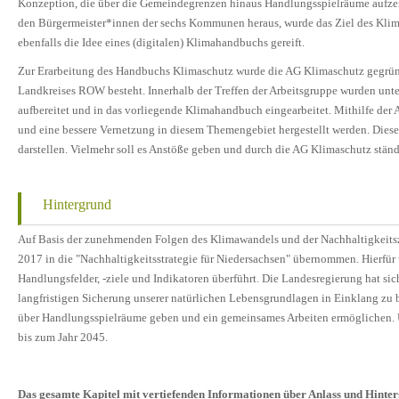
Konzeption, die über die Gemeindegrenzen hinaus Handlungsspielräume aufzei
den Bürgermeister*innen der sechs Kommunen heraus, wurde das Ziel des Klimas
ebenfalls die Idee eines (digitalen) Klimahandbuchs gereift.
Zur Erarbeitung des Handbuchs Klimaschutz wurde die AG Klimaschutz gegrün
Landkreises ROW besteht. Innerhalb der Treffen der Arbeitsgruppe wurden unt
aufbereitet und in das vorliegende Klimahandbuch eingearbeitet. Mithilfe de
und eine bessere Vernetzung in diesem Themengebiet hergestellt werden. Dies
darstellen. Vielmehr soll es Anstöße geben und durch die AG Klimaschutz ständ
Hintergrund
Auf Basis der zunehmenden Folgen des Klimawandels und der Nachhaltigkeitszi
2017 in die "Nachhaltigkeitsstrategie für Niedersachsen" übernommen. Hierfür 
Handlungsfelder, -ziele und Indikatoren überführt. Die Landesregierung hat sich 
langfristigen Sicherung unserer natürlichen Lebensgrundlagen in Einklang zu
über Handlungsspielräume geben und ein gemeinsames Arbeiten ermöglichen. Üb
bis zum Jahr 2045.
Das gesamte Kapitel mit vertiefenden Informationen über Anlass und Hinte