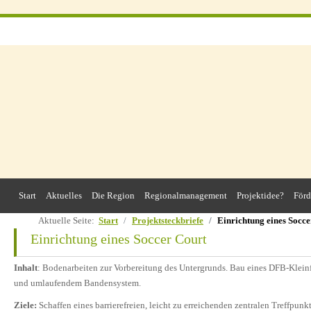
Start
Aktuelles
Die Region
Regionalmanagement
Projektidee?
Förd
Aktuelle Seite:
Start
Projektsteckbriefe
Einrichtung eines Socce
Einrichtung eines Soccer Court
Inhalt
: Bodenarbeiten zur Vorbereitung des Untergrunds. Bau eines DFB-Kleinf
und umlaufendem Bandensystem.
Ziele:
Schaffen eines barrierefreien, leicht zu erreichenden zentralen Treffpun