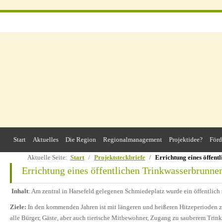
Start
Aktuelles
Die Region
Regionalmanagement
Projektidee?
Förd
Aktuelle Seite:
Start
Projektsteckbriefe
Errichtung eines öffent
Errichtung eines öffentlichen Trinkwasserbrunnen
Inhalt
: Am zentral in Harsefeld gelegenen Schmiedeplatz wurde ein öffentlich
Ziele
:
In den kommenden Jahren ist mit längeren und heißeren Hitzeperioden z
alle Bürger, Gäste, aber auch tierische Mitbewohner, Zugang zu sauberem Trin